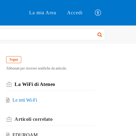
Home
La mia Area
Accedi
Segui
Abbonati per ricevere notifiche da articolo.
La WiFi di Ateneo
Le reti Wi-Fi
Articoli
correlato
EDUROAM