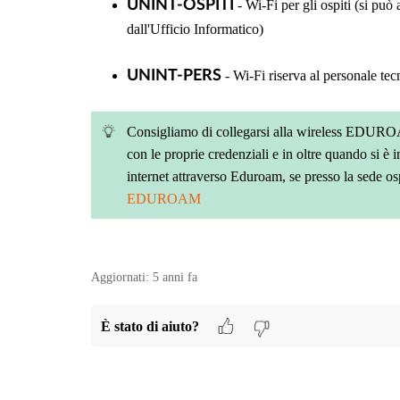
UNINT-OSPITI
- Wi-Fi per gli ospiti (si può
dall'Ufficio Informatico)
UNINT-PERS
- Wi-Fi riserva al personale te
Consigliamo di collegarsi alla wireless EDUROA
con le proprie credenziali e in oltre quando si è in
internet attraverso Eduroam, se presso la sede osp
EDUROAM
Aggiornati:
5 anni fa
È stato di aiuto?